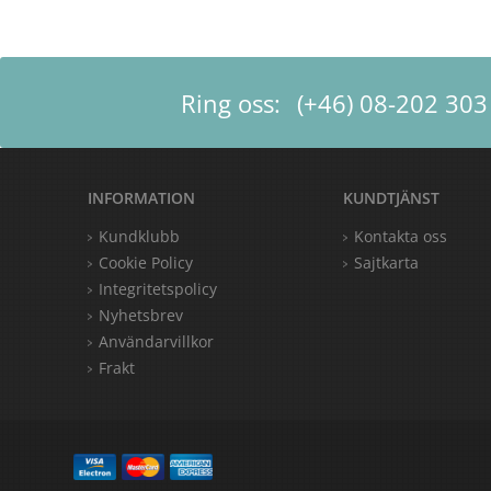
Ring oss:
(+46) 08-202 303
INFORMATION
KUNDTJÄNST
Kundklubb
Kontakta oss
Cookie Policy
Sajtkarta
Integritetspolicy
Nyhetsbrev
Användarvillkor
Frakt