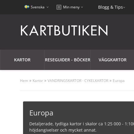
Blogg & Tips
Svenska
Min meny
KARTOR
RESEGUIDER - BÖCKER
VÄGGKARTOR
»
»
»
Hem
Kartor
VANDRINGSKARTOR - CYKELKARTOR
Europa
Europa
Detaljerade, tydliga kartor i skalor ca 1:25 000 - 1:
höjdangivelser och mycket annat.