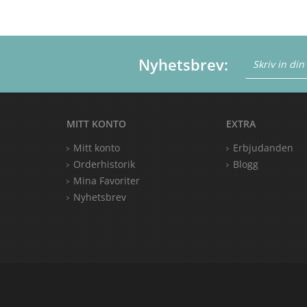
Nyhetsbrev:
MITT KONTO
EXTRA
Mitt konto
Erbjudanden
Orderhistorik
Blogg
Mina Favoriter
Nyhetsbrev