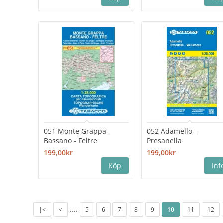
051 Monte Grappa -
052 Adamello -
Bassano - Feltre
Presanella
199,00kr
199,00kr
....
|<
<
5
6
7
8
9
10
11
12