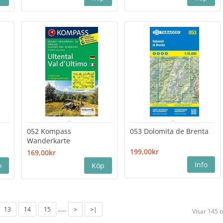
052 Kompass
053 Dolomita de Brenta
Wanderkarte
199,00kr
169,00kr
....
13
14
15
>
>|
Visar 145 t