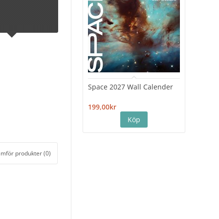
Space 2027 Wall Calender
Hiro
Cale
199,00kr
199,
ämför produkter (0)