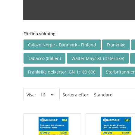
Förfina sökning:
Calazo Norge - Danmark - Finland
Frankrike
Tabacco (Italien)
Walter Mayr XL (Österrike)
Frankrike delkartor IGN 1:100 000
Storbritannien
Visa:
Sortera efter: