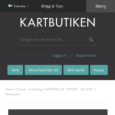
Meny
Blogg & Tips
Svenska
Välkommen! Du kan
logga in
eller
skapa konto
.
Hem
Mina favoriter (0)
Mitt konto
Kassa
»
»
»
Hem
Pussel - Inredning
KARTPRYLAR - VYKORT - 3D KORT
Kartprylar