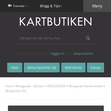
Meny
Blogg & Tips
Svenska
Välkommen! Du kan
logga in
eller
skapa konto
.
Hem
Mina favoriter (0)
Mitt konto
Kassa
»
»
»
»
Hem
Reseguider - Böcker
RESEGUIDER
Reseguide Nordamerika
Reseguide USA