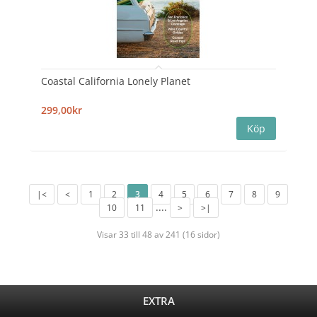
Coastal California Lonely Planet
299,00kr
|<
<
1
2
3
4
5
6
7
8
9
....
10
11
>
>|
Visar 33 till 48 av 241 (16 sidor)
EXTRA