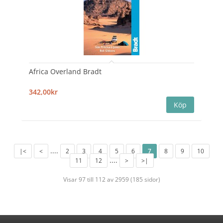
Africa Overland Bradt
342,00kr
....
|<
<
2
3
4
5
6
7
8
9
10
....
11
12
>
>|
Visar 97 till 112 av 2959 (185 sidor)