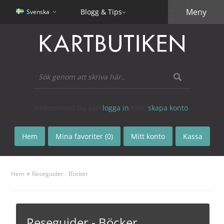
Meny
Blogg & Tips
Svenska
Välkommen! Du kan
logga in
eller
skapa konto
.
Hem
Mina favoriter (0)
Mitt konto
Kassa
»
Hem
Reseguider - Böcker
Reseguider - Böcker