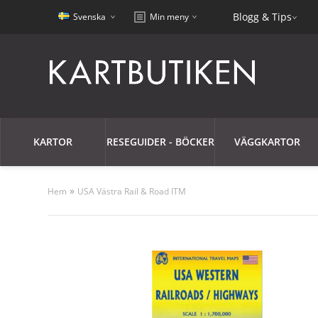
Blogg & Tips
Svenska
Min meny
KARTOR
RESEGUIDER - BÖCKER
VÄGGKARTOR
»
Hem
USA Västra Rail & Road ITM