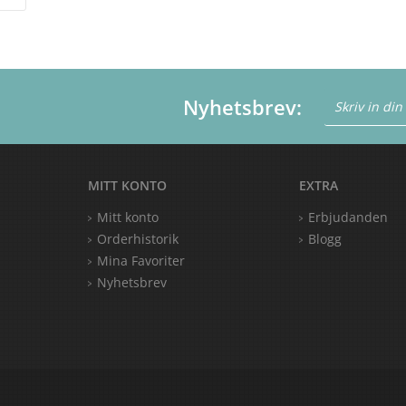
Nyhetsbrev:
MITT KONTO
EXTRA
Mitt konto
Erbjudanden
Orderhistorik
Blogg
Mina Favoriter
Nyhetsbrev