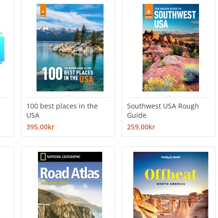
t
100 best places in the
Southwest USA Rough
USA
Guide
395,00kr
259,00kr