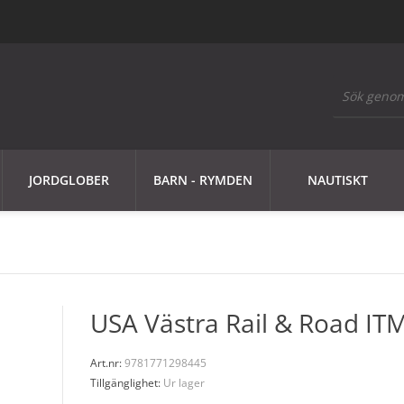
JORDGLOBER
BARN - RYMDEN
NAUTISKT
USA Västra Rail & Road IT
Art.nr:
9781771298445
Tillgänglighet:
Ur lager