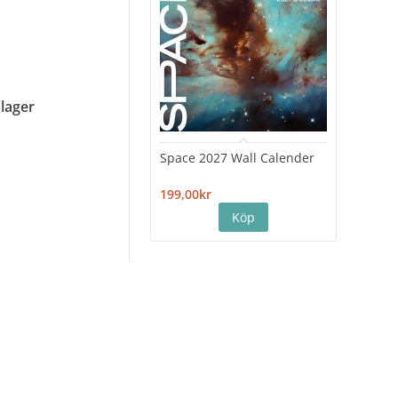
 lager
Space 2027 Wall Calender
Hiro
Cale
199,00kr
199,