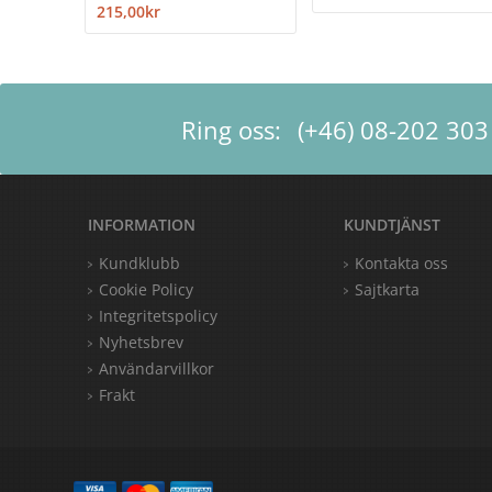
215,00kr
Ring oss:
(+46) 08-202 303
INFORMATION
KUNDTJÄNST
Kundklubb
Kontakta oss
Cookie Policy
Sajtkarta
Integritetspolicy
Nyhetsbrev
Användarvillkor
Frakt