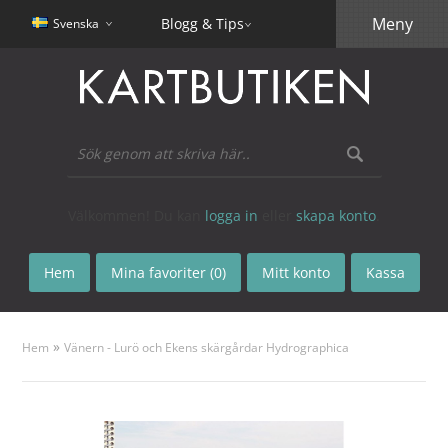
Meny
Blogg & Tips
Svenska
Välkommen! Du kan
logga in
eller
skapa konto
.
Hem
Mina favoriter (0)
Mitt konto
Kassa
»
Hem
Vänern - Lurö och Ekens skärgårdar Hydrographica