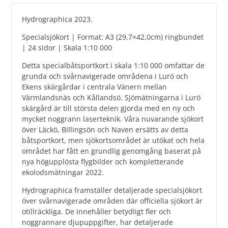
Hydrographica 2023.
Specialsjökort | Format: A3 (29,7×42,0cm) ringbundet
| 24 sidor | Skala 1:10 000
Detta specialbåtsportkort i skala 1:10 000 omfattar de
grunda och svårnavigerade områdena i Lurö och
Ekens skärgårdar i centrala Vänern mellan
Värmlandsnäs och Kållandsö. Sjömätningarna i Lurö
skärgård är till största delen gjorda med en ny och
mycket noggrann laserteknik. Våra nuvarande sjökort
över Läckö, Billingsön och Naven ersätts av detta
båtsportkort, men sjökortsområdet är utökat och hela
området har fått en grundlig genomgång baserat på
nya högupplösta flygbilder och kompletterande
ekolodsmätningar 2022.
Hydrographica framställer detaljerade specialsjökort
över svårnavigerade områden där officiella sjökort är
otillräckliga. De innehåller betydligt fler och
noggrannare djupuppgifter, har detaljerade