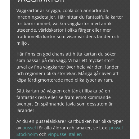
Väggkartor är snygga, coola och annorlunda
inredningsdetaljer. Här hittar du fantasifulla kartor
för barnrummet, vackra väggkartor med antikt
utseende, världskartor i olika färger eller mer
traditionella kartor som visar världens länder och
miljö .
Här finns en god chans att hitta kartan du söker
som passar på din vägg. Vi har ett mycket stort
urval av fina väggkartor över hela världen, länder
och regioner i olika storlekar. Många går även att
köpa färdigmonterade med olika typer av ram.
Sätt kartan på väggen och tänk tillbaka på en
fantastisk resa eller se fram emot kommande
äventyr. En spännande tavla som dessutom är
lärande!
Är du en pusselälskare? Kartbutiken har olika typer
av
pussel
för alla åldrar och smaker, se t.ex.
pussel
Stockholm
och
vinpussel Italien