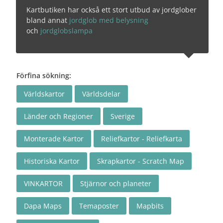
Kartbutiken har också ett stort utbud av jordglober
bland annat
jordglob med belysning
och
jordglobslampa
Förfina sökning:
Världskartor
Världsdelar
Länder och Regioner
Sverige
Monterade Kartor
Reliefkartor - Reliefkarta
Historiska Kartor
Skrapkartor - Scratch Map
VINKARTOR
Stjärnor och planeter
Dapa Maps
Temaposter
Mapbits