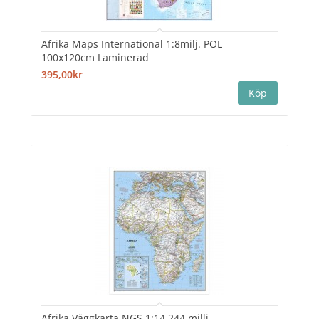
Afrika Maps International 1:8milj. POL
100x120cm Laminerad
395,00kr
Afrika Väggkarta NGS 1:14,244 millj