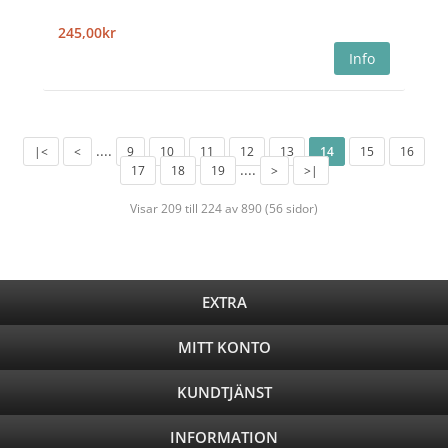
245,00kr
....
|<
<
9
10
11
12
13
14
15
16
....
17
18
19
>
>|
Visar 209 till 224 av 890 (56 sidor)
EXTRA
MITT KONTO
KUNDTJÄNST
INFORMATION