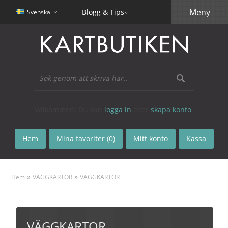
Meny
Blogg & Tips
Svenska
Välkommen! Du kan
logga in
eller
skapa konto
.
Hem
Mina favoriter (0)
Mitt konto
Kassa
»
»
Hem
VÄGGKARTOR
VÄGGKARTOR
VÄGGKARTOR