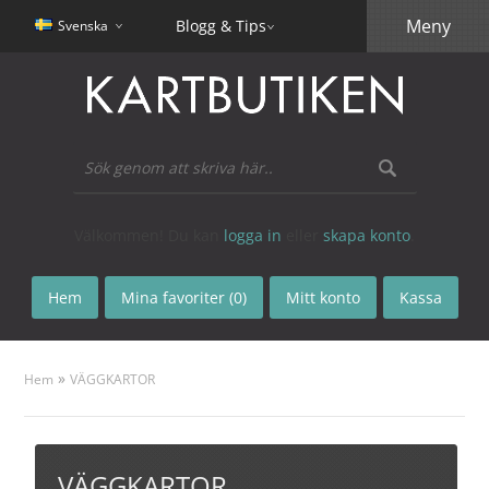
Meny
Blogg & Tips
Svenska
Välkommen! Du kan
logga in
eller
skapa konto
.
Hem
Mina favoriter (0)
Mitt konto
Kassa
»
Hem
VÄGGKARTOR
VÄGGKARTOR