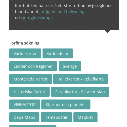
Kartbutiken har också ett stort utbud av jordglober
bland annat
jordglob med belysning
och
jordglobslampa
Förfina sökning:
Världskartor
Världsdelar
Länder och Regioner
Sverige
Monterade Kartor
Reliefkartor - Reliefkarta
Historiska Kartor
Skrapkartor - Scratch Map
VINKARTOR
Stjärnor och planeter
Dapa Maps
Temaposter
Mapbits