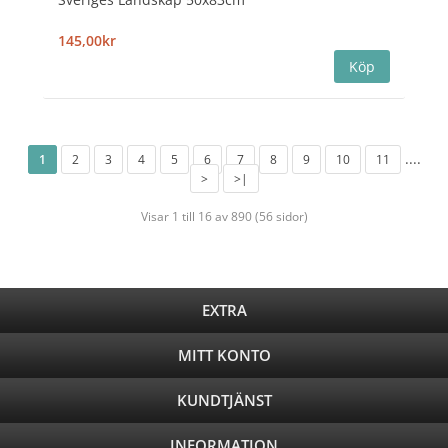
145,00kr
....
1
2
3
4
5
6
7
8
9
10
11
>
>|
Visar 1 till 16 av 890 (56 sidor)
EXTRA
MITT KONTO
KUNDTJÄNST
INFORMATION