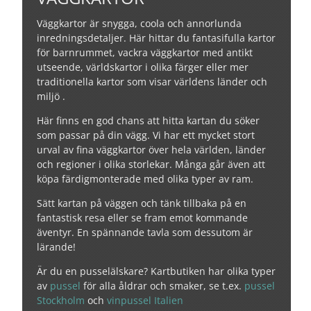
Väggkartor är snygga, coola och annorlunda
inredningsdetaljer. Här hittar du fantasifulla kartor
för barnrummet, vackra väggkartor med antikt
utseende, världskartor i olika färger eller mer
traditionella kartor som visar världens länder och
miljö .
Här finns en god chans att hitta kartan du söker
som passar på din vägg. Vi har ett mycket stort
urval av fina väggkartor över hela världen, länder
och regioner i olika storlekar. Många går även att
köpa färdigmonterade med olika typer av ram.
Sätt kartan på väggen och tänk tillbaka på en
fantastisk resa eller se fram emot kommande
äventyr. En spännande tavla som dessutom är
lärande!
Är du en pusselälskare? Kartbutiken har olika typer
av
pussel
för alla åldrar och smaker, se t.ex.
pussel
Stockholm
och
vinpussel Italien