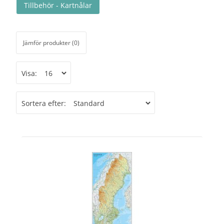
Tillbehör - Kartnålar
Jämför produkter (0)
Visa:
Sortera efter: