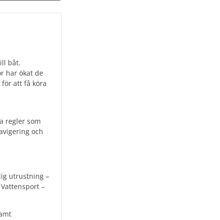
ll båt.
or har ökat de
för att få köra
ka regler som
navigering och
ig utrustning –
 Vattensport –
samt