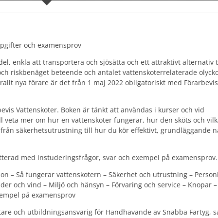
pgifter och examensprov
l, enkla att transportera och sjösätta och ett attraktivt alternativ ti
t och riskbenäget beteende och antalet vattenskoterrelaterade olyck
allt nya förare är det från 1 maj 2022 obligatoriskt med Förarbevis 
bevis Vattenskoter. Boken är tänkt att användas i kurser och vid
ll veta mer om hur en vattenskoter fungerar, hur den sköts och vil
t från säkerhetsutrustning till hur du kör effektivt, grundläggande 
tterad med instuderingsfrågor, svar och exempel på examensprov.
ion – Så fungerar vattenskotern – Säkerhet och utrustning – Personl
der och vind – Miljö och hänsyn – Förvaring och service – Knopar –
Exempel på examensprov
estare och utbildningsansvarig för Handhavande av Snabba Fartyg, 