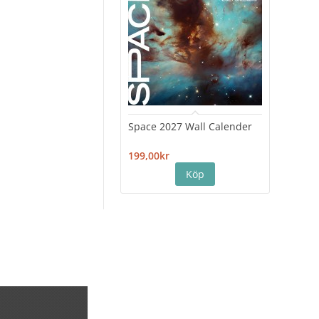
Space 2027 Wall Calender
Hiro
Cale
199,00kr
199,