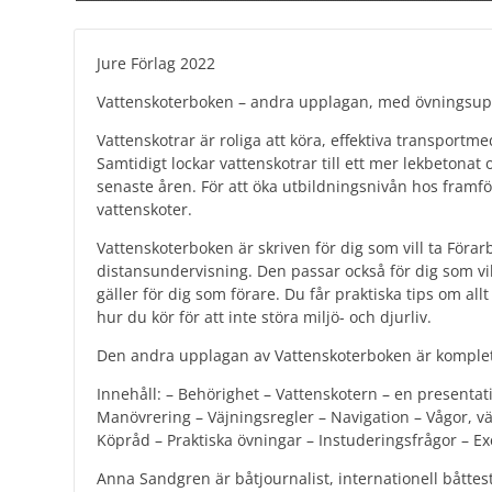
Jure Förlag 2022
Vattenskoterboken – andra upplagan, med övningsup
Vattenskotrar är roliga att köra, effektiva transportmede
Samtidigt lockar vattenskotrar till ett mer lekbetona
senaste åren. För att öka utbildningsnivån hos framför
vattenskoter.
Vattenskoterboken är skriven för dig som vill ta Förar
distansundervisning. Den passar också för dig som vi
gäller för dig som förare. Du får praktiska tips om all
hur du kör för att inte störa miljö- och djurliv.
Den andra upplagan av Vattenskoterboken är komple
Innehåll: – Behörighet – Vattenskotern – en presentat
Manövrering – Väjningsregler – Navigation – Vågor, vä
Köpråd – Praktiska övningar – Instuderingsfrågor – 
Anna Sandgren är båtjournalist, internationell bått