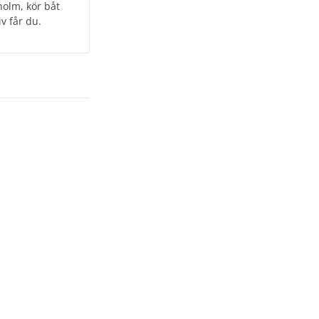
holm, kör båt
v får du.