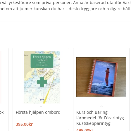
så väl yrkesförare som privatpersoner. Anna är baserad utanför Vax
ad om att ju mer kunskap du har – desto tryggare och roligare båtli
ok
Första hjälpen ombord
Kurs och Bäring
läromedel för Förarintyg
Kustskepparintyg
395,00kr
495,00kr