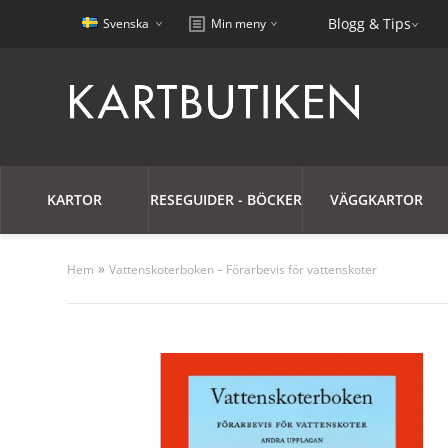
Blogg & Tips
Svenska
Min meny
KARTOR
RESEGUIDER - BÖCKER
VÄGGKARTOR
»
Hem
Vattenskoterboken – Förarbevis för vattenskoter