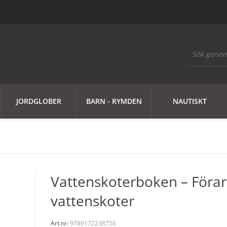
JORDGLOBER
BARN - RYMDEN
NAUTISKT
Vattenskoterboken – Förar
vattenskoter
Art.nr:
9789172238756