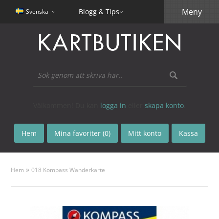
Meny
Blogg & Tips
Svenska
Välkommen! Du kan
logga in
eller
skapa konto
.
Hem
Mina favoriter (0)
Mitt konto
Kassa
»
Hem
018 Kompass Wanderkarte