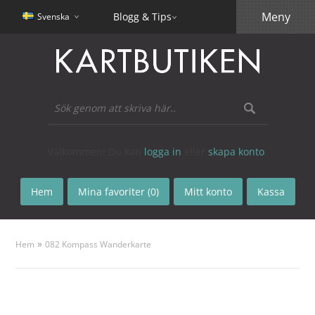
Meny
Blogg & Tips
Svenska
Välkommen! Du kan
logga in
eller
skapa konto
.
Hem
Mina favoriter (0)
Mitt konto
Kassa
»
Hem
082 Kompass Wanderkarte