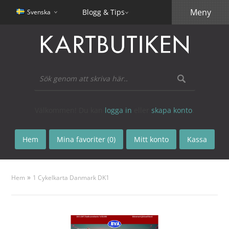
Meny
Blogg & Tips
Svenska
Välkommen! Du kan
logga in
eller
skapa konto
.
Hem
Mina favoriter (0)
Mitt konto
Kassa
»
Hem
1 Cykelkarta Danmark DK1