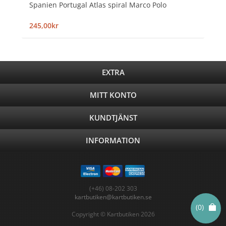
Spanien Portugal Atlas spiral Marco Polo
245,00kr
EXTRA
MITT KONTO
KUNDTJÄNST
INFORMATION
(+46) 08-202 303
kartbutiken@kartbutiken.se
(0)
Copyright © Kartbutiken 2026