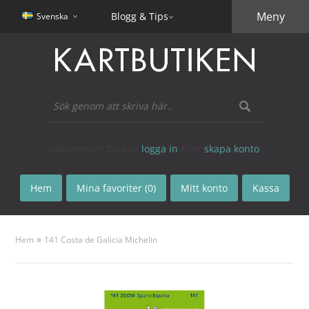
Meny
Blogg & Tips
Svenska
Välkommen! Du kan
logga in
eller
skapa konto
.
Hem
Mina favoriter (0)
Mitt konto
Kassa
»
Hem
141 Costa de Galicia Michelin