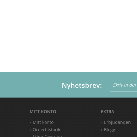
Nyhetsbrev:
MITT KONTO
EXTRA
Mitt konto
Erbjudanden
Orderhistorik
Blogg
Mina Favoriter