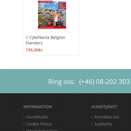
1 Cykelkarta Belgien
Flanders
195,00kr
Ring oss:
(+46) 08-202 303
INFORMATION
KUNDTJÄNST
Kundklubb
Kontakta oss
Cookie Policy
Sajtkarta
Integritetspolicy