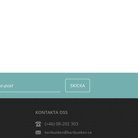
KONTAKTA OSS
(+46) 08-202 303
kartbutiken@kartbutiken.se