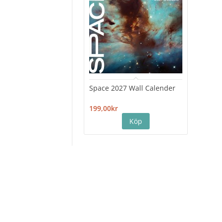
Space 2027 Wall Calender
Hiro
Cale
199,00kr
199,