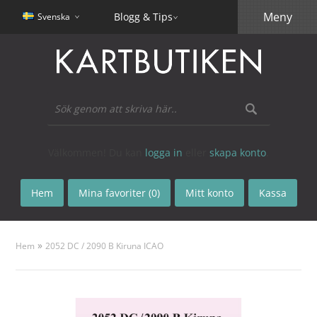
Meny
Blogg & Tips
Svenska
Välkommen! Du kan
logga in
eller
skapa konto
.
Hem
Mina favoriter (0)
Mitt konto
Kassa
»
Hem
2052 DC / 2090 B Kiruna ICAO