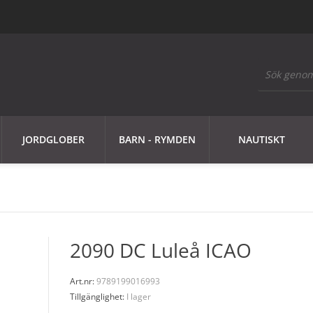
JORDGLOBER
BARN - RYMDEN
NAUTISKT
2090 DC Luleå ICAO
Art.nr:
9789199016993
Tillgänglighet:
I lager