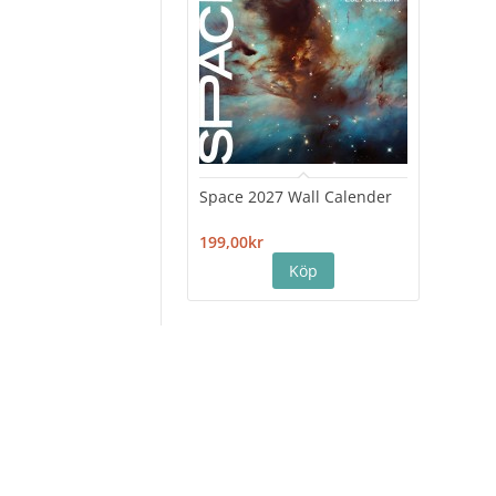
Space 2027 Wall Calender
Hiro
Cale
199,00kr
199,