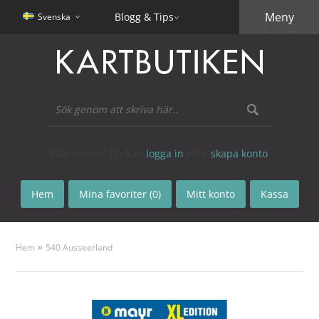
Meny
Blogg & Tips
Svenska
Välkommen! Du kan
logga in
eller
skapa konto
.
Hem
Mina favoriter (0)
Mitt konto
Kassa
»
Hem
540 Ausseerland