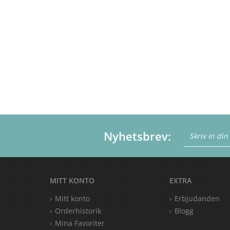
Nyhetsbrev:
MITT KONTO
EXTRA
Mitt konto
Erbjudanden
Orderhistorik
Blogg
Mina Favoriter