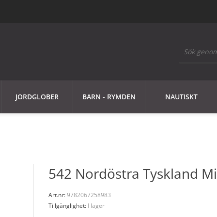
JORDGLOBER
BARN - RYMDEN
NAUTISKT
542 Nordöstra Tyskland Mi
Art.nr:
9782067258983
Tillgänglighet:
I lager