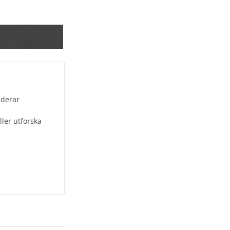
uderar
ler utforska