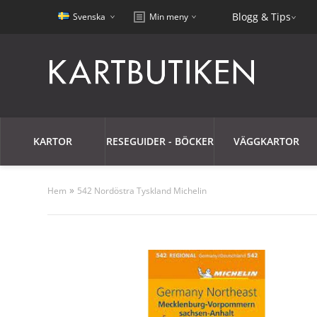
Blogg & Tips
Svenska
Min meny
KARTOR
RESEGUIDER - BÖCKER
VÄGGKARTOR
»
Hem
542 Nordöstra Tyskland Michelin