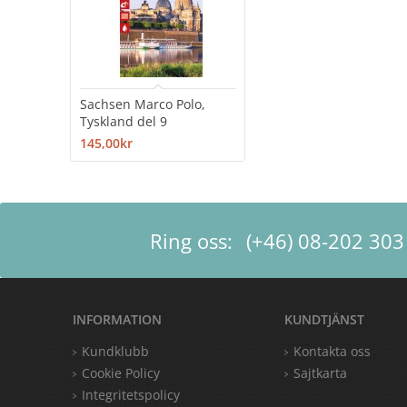
Sachsen Marco Polo,
Tyskland del 9
145,00kr
Ring oss:
(+46) 08-202 303
INFORMATION
KUNDTJÄNST
Kundklubb
Kontakta oss
Cookie Policy
Sajtkarta
Integritetspolicy