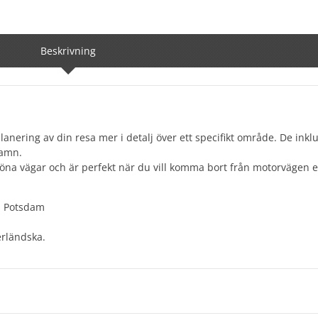
Beskrivning
planering av din resa mer i detalj över ett specifikt område. De inkl
namn.
na vägar och är perfekt när du vill komma bort från motorvägen el
g, Potsdam
erländska.