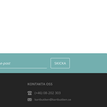
KONTAKTA OSS
(+46) 08-202 303
kartbutiken@kartbutiken.se