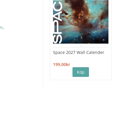
am
,
Space 2027 Wall Calender
Hiro
Cale
199,00kr
199,