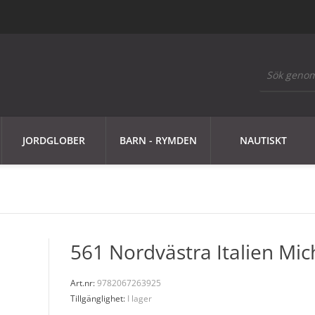
JORDGLOBER
BARN - RYMDEN
NAUTISKT
561 Nordvästra Italien Mic
Art.nr:
9782067263925
Tillgänglighet:
I lager