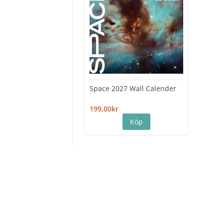
Space 2027 Wall Calender
Hiro
Cale
199,00kr
199,