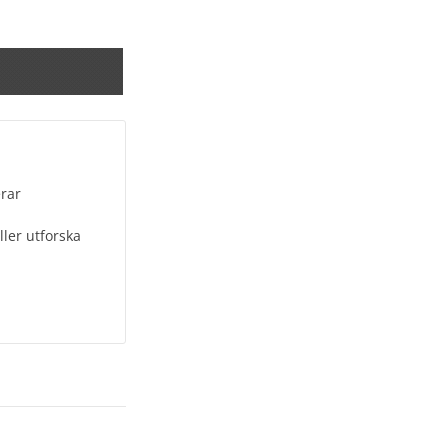
erar
ler utforska