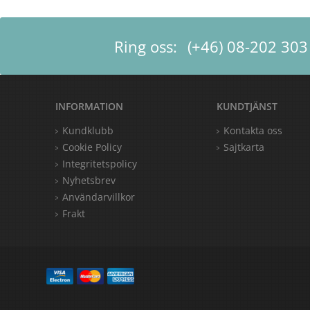
Ring oss:
(+46) 08-202 303
INFORMATION
KUNDTJÄNST
Kundklubb
Kontakta oss
Cookie Policy
Sajtkarta
Integritetspolicy
Nyhetsbrev
Användarvillkor
Frakt