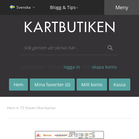
Meny
Blogg & Tips
Svenska
Välkommen! Du kan
logga in
eller
skapa konto
.
Hem
Mina favoriter (0)
Mitt konto
Kassa
»
Hem
73 Hoven Norrkartor