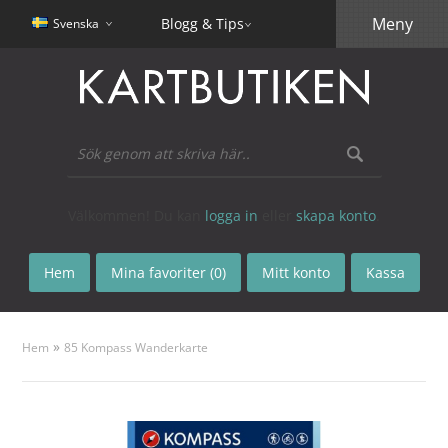
Meny
Blogg & Tips
Svenska
Välkommen! Du kan
logga in
eller
skapa konto
.
Hem
Mina favoriter (0)
Mitt konto
Kassa
»
Hem
85 Kompass Wanderkarte