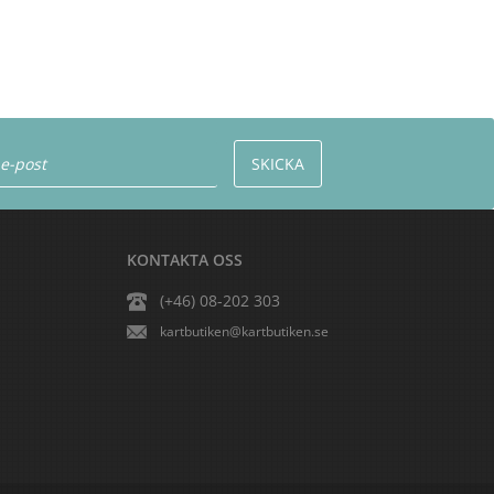
KONTAKTA OSS
(+46) 08-202 303
kartbutiken@kartbutiken.se