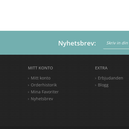
Nyhetsbrev:
MITT KONTO
EXTRA
Mitt konto
Erbjudanden
Orderhistorik
Blogg
Mina Favoriter
Nyhetsbrev