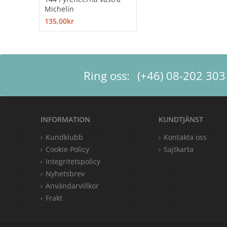
Michelin
135,00kr
Ring oss:
(+46) 08-202 303
INFORMATION
KUNDTJÄNST
Kundklubb
Kontakta oss
Cookie Policy
Sajtkarta
Integritetspolicy
Nyhetsbrev
Användarvillkor
Frakt