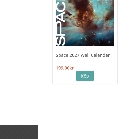
Space 2027 Wall Calender
Hiro
Cale
199,00kr
199,