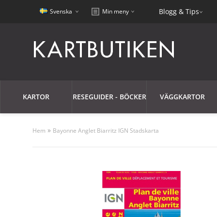
Blogg & Tips
Svenska
Min meny
KARTOR
RESEGUIDER - BÖCKER
VÄGGKARTOR
»
Hem
Bayonne Anglet Biarritz IGN Stadskarta