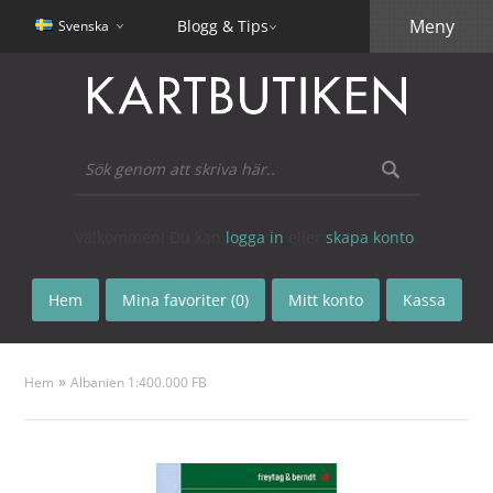
Meny
Blogg & Tips
Svenska
Välkommen! Du kan
logga in
eller
skapa konto
.
Hem
Mina favoriter (0)
Mitt konto
Kassa
»
Hem
Albanien 1:400.000 FB