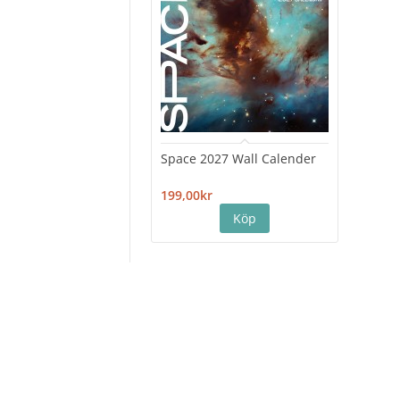
Space 2027 Wall Calender
Hiro
Cale
199,00kr
199,