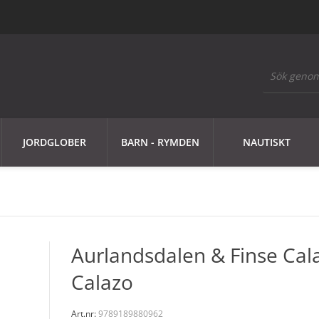
JORDGLOBER
BARN - RYMDEN
NAUTISKT
Aurlandsdalen & Finse Cal
Calazo
Art.nr:
9789189880962