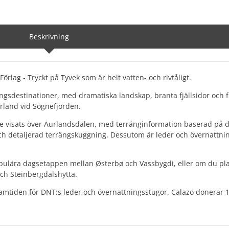
Beskrivning
örlag - Tryckt på Tyvek som är helt vatten- och rivtåligt.
gsdestinationer, med dramatiska landskap, branta fjällsidor och 
Aurland vid Sognefjorden.
re visats över Aurlandsdalen, med terränginformation baserad på d
ch detaljerad terrängskuggning. Dessutom är leder och övernattni
populära dagsetappen mellan Østerbø och Vassbygdi, eller om du pl
och Steinbergdalshytta.
framtiden för DNT:s leder och övernattningsstugor. Calazo donerar 