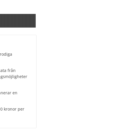
frodiga
ata från
ngsmöjligheter
anerar en
10 kronor per