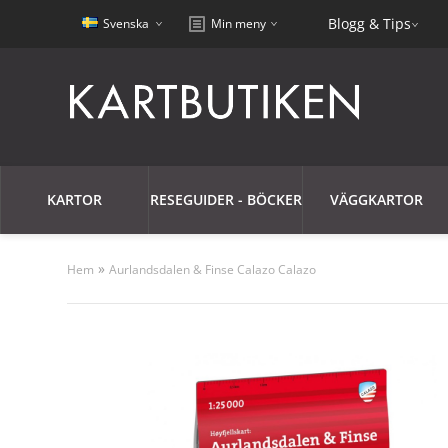
Blogg & Tips
Svenska
Min meny
KARTOR
RESEGUIDER - BÖCKER
VÄGGKARTOR
»
Hem
Aurlandsdalen & Finse Calazo Calazo