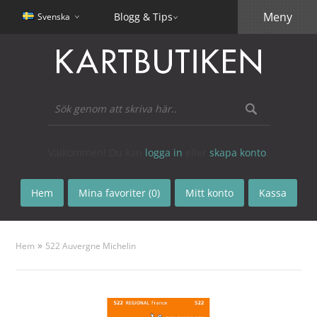
Meny
Blogg & Tips
Svenska
Välkommen! Du kan
logga in
eller
skapa konto
.
Hem
Mina favoriter (0)
Mitt konto
Kassa
»
Hem
522 Auvergne Michelin