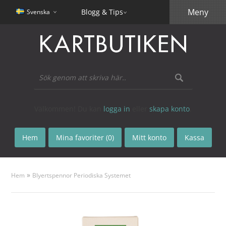
Meny
Blogg & Tips
Svenska
Välkommen! Du kan
logga in
eller
skapa konto
.
Hem
Mina favoriter (0)
Mitt konto
Kassa
»
Hem
Blyertspennor Periodiska Systemet