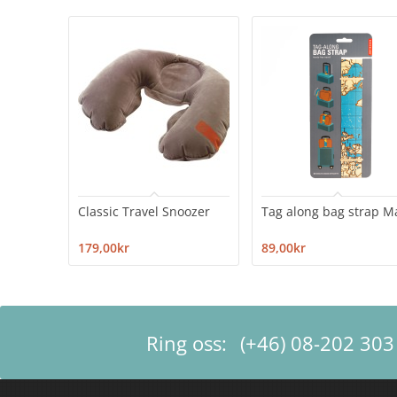
Classic Travel Snoozer
Tag along bag strap M
179,00kr
89,00kr
Ring oss:
(+46) 08-202 303