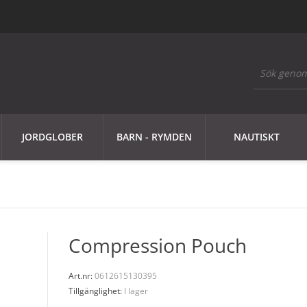
JORDGLOBER
BARN - RYMDEN
NAUTISKT
Compression Pouch
Art.nr:
0612615130395
Tillgänglighet:
I lager