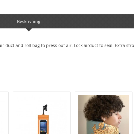
Beskrivning
r duct and roll bag to press out air. Lock airduct to seal. Extra st