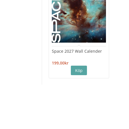
Space 2027 Wall Calender
Hiro
Cale
199,00kr
199,