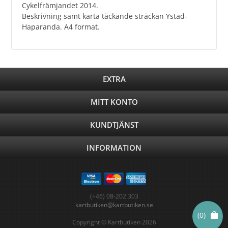
Cykelfrämjandet 2014.
Beskrivning samt karta täckande sträckan Ystad-
Haparanda. A4 format.
EXTRA
MITT KONTO
KUNDTJÄNST
INFORMATION
(+46) 08-202 303
kartbutiken@kartbutiken.se
(0)
Copyright © Kartbutiken 2026