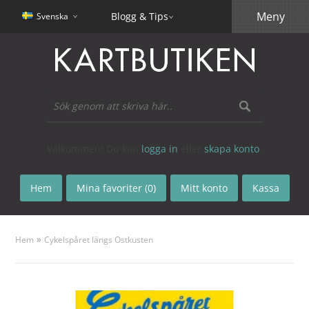
Meny
Blogg & Tips
Svenska
Välkommen! Du kan
logga in
eller
skapa konto
.
Hem
Mina favoriter (0)
Mitt konto
Kassa
»
Hem
Cykelspåret längs Ostkusten