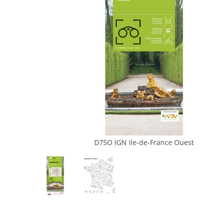
D75O IGN Ile-de-France Ouest