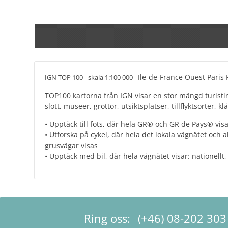
Ile-de-France Ouest Paris
IGN TOP 100 - skala 1:100 000 -
TOP100 kartorna från IGN visar en stor mängd turisti
slott, museer, grottor, utsiktsplatser, tillflyktsorter, 
• Upptäck till fots, där hela GR® och GR de Pays® vis
• Utforska på cykel, där hela det lokala vägnätet och a
grusvägar visas
• Upptäck med bil, där hela vägnätet visar: nationellt
Ring oss:
(+46) 08-202 303