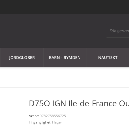
JORDGLOBER
BARN - RYMDEN
NAUTISKT
D75O IGN Ile-de-France O
Art.nr:
9782758556725
Tillgänglighet:
I lager