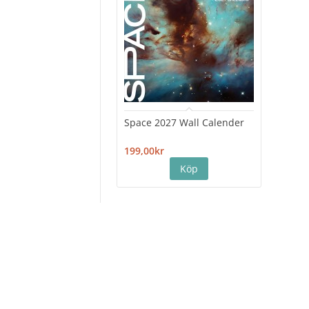
Space 2027 Wall Calender
Hiro
Cale
199,00kr
199,