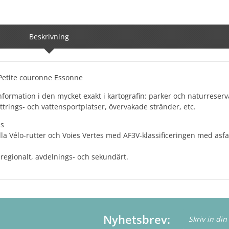
Beskrivning
 Petite couronne Essonne
nformation i den mycket exakt i kartografin: parker och naturrese
klättrings- och vattensportplatser, övervakade stränder, etc.
as
lla Vélo-rutter och Voies Vertes med AF3V-klassificeringen med asfal
, regionalt, avdelnings- och sekundärt.
Nyhetsbrev: