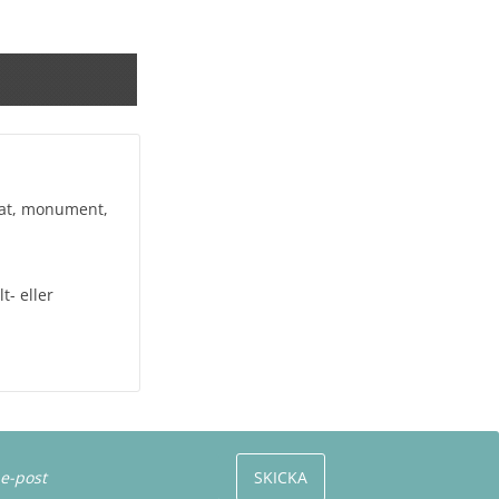
rvat, monument,
t- eller