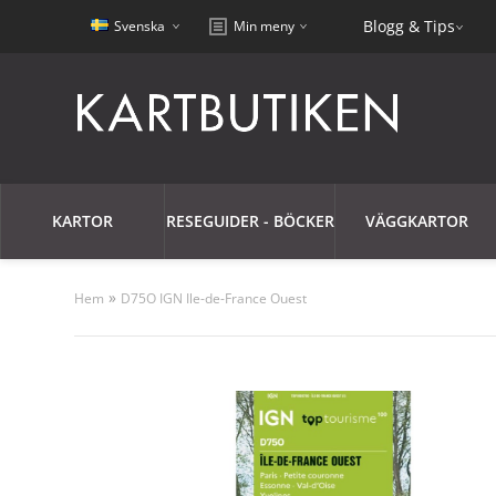
Blogg & Tips
Svenska
Min meny
KARTOR
RESEGUIDER - BÖCKER
VÄGGKARTOR
»
Hem
D75O IGN Ile-de-France Ouest