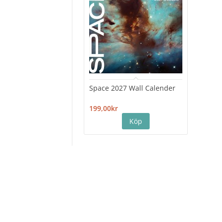
Space 2027 Wall Calender
Hiro
Cale
199,00kr
199,