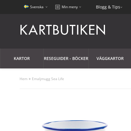
Blogg & Tips
Svenska
Min meny
KARTOR
RESEGUIDER - BÖCKER
VÄGGKARTOR
»
Hem
Emaljmugg Sea Life