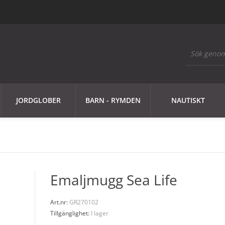
JORDGLOBER
BARN - RYMDEN
NAUTISKT
Emaljmugg Sea Life
Art.nr:
GR270102
Tillgänglighet:
I lager