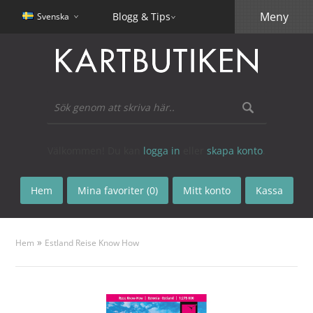
Meny
Blogg & Tips
Svenska
Välkommen! Du kan
logga in
eller
skapa konto
.
Hem
Mina favoriter (0)
Mitt konto
Kassa
»
Hem
Estland Reise Know How