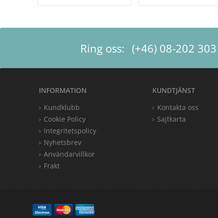
Ring oss:
(+46) 08-202 303
INFORMATION
KUNDTJÄNST
Kundklubb
Kontakta oss
Cookie Policy
Sajtkarta
Integritetspolicy
Nyhetsbrev
Användarvillkor
Frakt