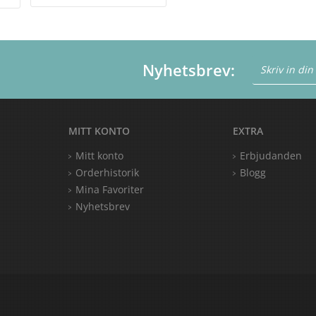
Nyhetsbrev:
MITT KONTO
EXTRA
Mitt konto
Erbjudanden
Orderhistorik
Blogg
Mina Favoriter
Nyhetsbrev