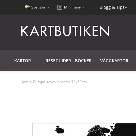
Blogg & Tips
Svenska
Min meny
KARTOR
RESEGUIDER - BÖCKER
VÄGGKARTOR
»
Hem
Europa svartvit poster 70x50cm