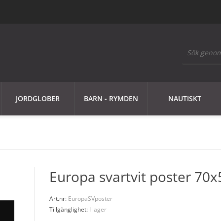
JORDGLOBER
BARN - RYMDEN
NAUTISKT
Europa svartvit poster 70
Art.nr:
EuropaSVposter
Tillgänglighet:
I lager