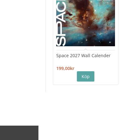
Space 2027 Wall Calender
Hiro
Cale
199,00kr
199,