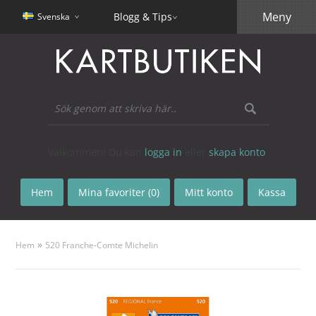
Meny
Blogg & Tips
Svenska
Välkommen! Du kan
logga in
eller
skapa konto
.
Hem
Mina favoriter (0)
Mitt konto
Kassa
»
Hem
520 Franche-Comte Michelin