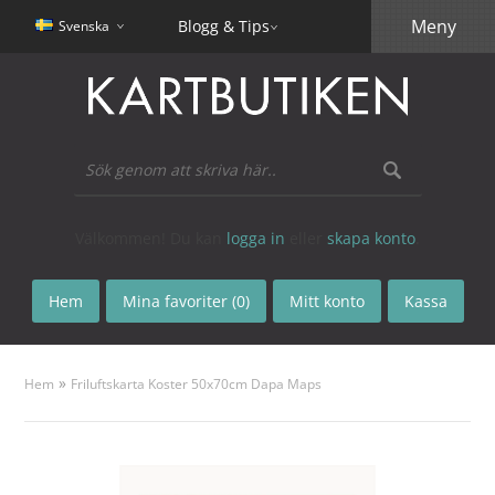
Meny
Blogg & Tips
Svenska
Välkommen! Du kan
logga in
eller
skapa konto
.
Hem
Mina favoriter (0)
Mitt konto
Kassa
»
Hem
Friluftskarta Koster 50x70cm Dapa Maps