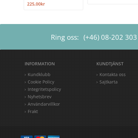
225,00kr
Ring oss:
(+46) 08-202 303
INFORMATION
KUNDTJÄNST
Kundklubb
Kontakta oss
Cookie Policy
Sajtkarta
Integritetspolicy
Nyhetsbrev
Användarvillkor
Frakt