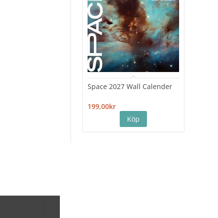
Space 2027 Wall Calender
Hiro
Cale
199,00kr
199,