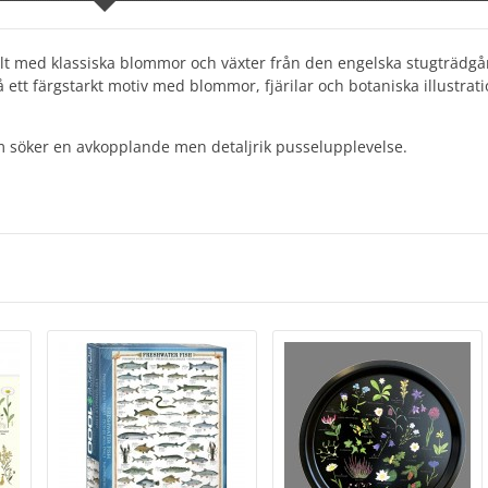
fyllt med klassiska blommor och växter från den engelska stugträdg
ett färgstarkt motiv med blommor, fjärilar och botaniska illustrati
om söker en avkopplande men detaljrik pusselupplevelse.