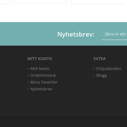
Nyhetsbrev:
MITT KONTO
EXTRA
Mitt konto
Erbjudanden
Orderhistorik
Blogg
Mina Favoriter
Nyhetsbrev