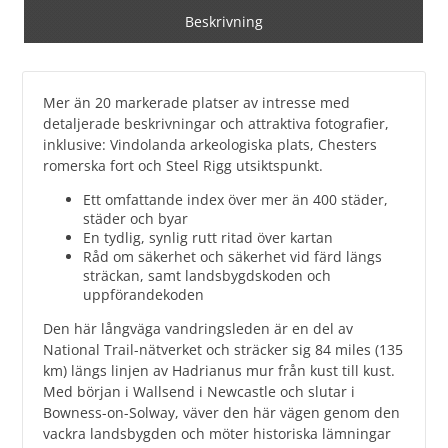
Beskrivning
Mer än 20 markerade platser av intresse med
detaljerade beskrivningar och attraktiva fotografier,
inklusive: Vindolanda arkeologiska plats, Chesters
romerska fort och Steel Rigg utsiktspunkt.
Ett omfattande index över mer än 400 städer,
städer och byar
En tydlig, synlig rutt ritad över kartan
Råd om säkerhet och säkerhet vid färd längs
sträckan, samt landsbygdskoden och
uppförandekoden
Den här långväga vandringsleden är en del av
National Trail-nätverket och sträcker sig 84 miles (135
km) längs linjen av Hadrianus mur från kust till kust.
Med början i Wallsend i Newcastle och slutar i
Bowness-on-Solway, väver den här vägen genom den
vackra landsbygden och möter historiska lämningar