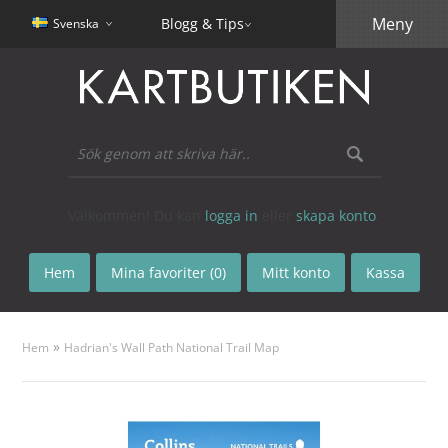
Meny
Blogg & Tips
Svenska
Välkommen! Du kan
logga in
eller
skapa konto
.
Hem
Mina favoriter (0)
Mitt konto
Kassa
»
Hem
Hadrian's Wall Path National Trail Map