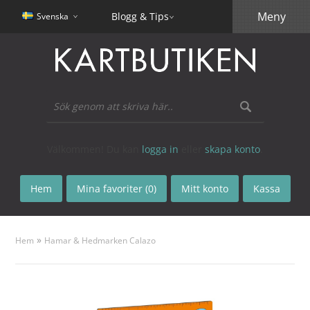
Meny
Blogg & Tips
Svenska
Välkommen! Du kan
logga in
eller
skapa konto
.
Hem
Mina favoriter (0)
Mitt konto
Kassa
»
Hem
Hamar & Hedmarken Calazo