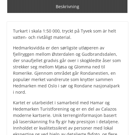
Beskrivning
Turkart i skala 1:50 000, tryckt på Tyvek som är helt
vatten- och rivtåligt material.
Hedmarksvidda er den sørligste utløperen av
fjellryggen mellom Østerdalen og Gudbrandsdalen,
der snaufjellet gradvis går over i skogkledte åser som
strekker seg mellom Mjøsa og Glomma ned til
Romerike. Gjennom området går Rondanestien, en
populær merket vandrerute som knytter sammen
Hedmarken med Oslo i sør og Rondane nasjonalpark
i nord.
Kartet er utarbeidet i samarbeid med Hamar og
Hedemarken Turistforening og er en del av Calazos
moderne kartserie. Unik terrenginformasjon basert
på laserskanning fra fly gir høy presisjon i detaljene.
Innholdet er kvalitetssikret av personer med lokal
ekspertise og ved hjelp av detaljerte flyfoto, og flere