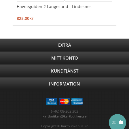
Havneguiden 2 Langesund - Lindesnes
825,00kr
EXTRA
MITT KONTO
KUNDTJÄNST
INFORMATION
(+46) 08-202 303
kartbutiken@kartbutiken.se
(0)
Copyright © Kartbutiken 2026