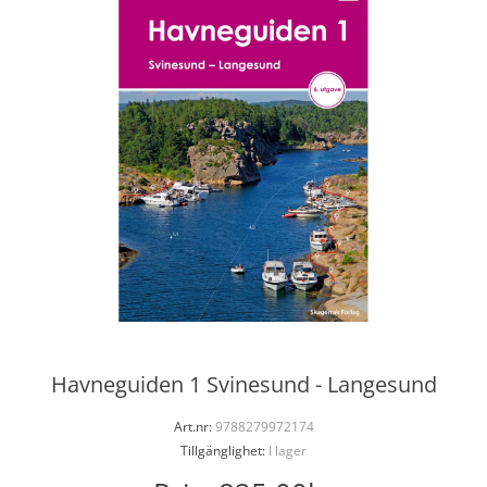
Havneguiden 1 Svinesund - Langesund
Art.nr:
9788279972174
Tillgänglighet:
I lager