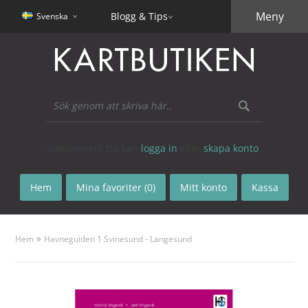
Meny
Blogg & Tips
Svenska
Välkommen! Du kan
logga in
eller
skapa konto
.
Hem
Mina favoriter (0)
Mitt konto
Kassa
»
Hem
Havneguiden 1 Svinesund - Langesund