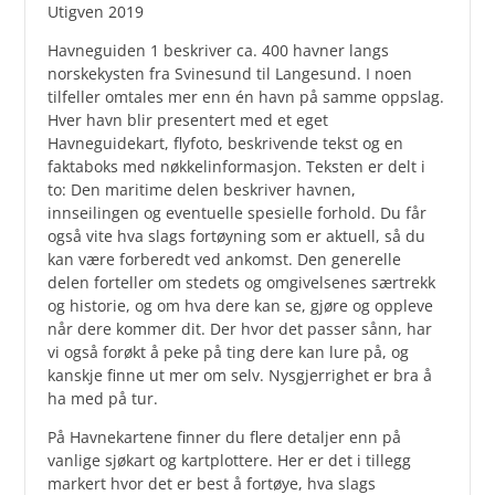
Utigven 2019
Havneguiden 1 beskriver ca. 400 havner langs
norskekysten fra Svinesund til Langesund. I noen
tilfeller omtales mer enn én havn på samme oppslag.
Hver havn blir presentert med et eget
Havneguidekart, flyfoto, beskrivende tekst og en
faktaboks med nøkkelinformasjon. Teksten er delt i
to: Den maritime delen beskriver havnen,
innseilingen og eventuelle spesielle forhold. Du får
også vite hva slags fortøyning som er aktuell, så du
kan være forberedt ved ankomst. Den generelle
delen forteller om stedets og omgivelsenes særtrekk
og historie, og om hva dere kan se, gjøre og oppleve
når dere kommer dit. Der hvor det passer sånn, har
vi også forøkt å peke på ting dere kan lure på, og
kanskje finne ut mer om selv. Nysgjerrighet er bra å
ha med på tur.
På Havnekartene finner du flere detaljer enn på
vanlige sjøkart og kartplottere. Her er det i tillegg
markert hvor det er best å fortøye, hva slags