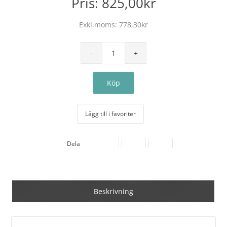
Pris:
825,00kr
Exkl.moms:
778,30kr
Lägg till i favoriter
Dela
Beskrivning