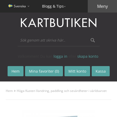
Meny
Blogg & Tips
Svenska
Välkommen! Du kan
logga in
eller
skapa konto
.
Hem
Mina favoriter (0)
Mitt konto
Kassa
»
Hem
Höga Kusten Vandring, paddling och sevärdheter i världsarvet