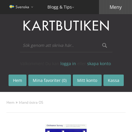
Meny
Blogg & Tips
Svenska
Välkommen! Du kan
logga in
eller
skapa konto
.
Hem
Mina favoriter (0)
Mitt konto
Kassa
»
Hem
Irland östra OS