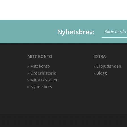
Nyhetsbrev:
MITT KONTO
EXTRA
Mitt konto
Erbjudanden
Orderhistorik
Blogg
Mina Favoriter
Nyhetsbrev