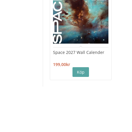
Space 2027 Wall Calender
Hiro
Cale
199,00kr
199,