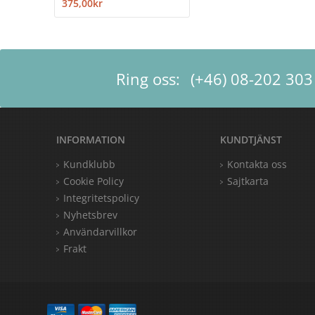
375,00kr
Ring oss:
(+46) 08-202 303
INFORMATION
KUNDTJÄNST
Kundklubb
Kontakta oss
Cookie Policy
Sajtkarta
Integritetspolicy
Nyhetsbrev
Användarvillkor
Frakt