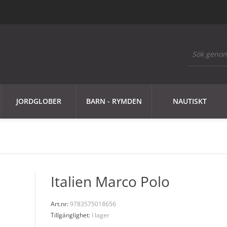
JORDGLOBER
BARN - RYMDEN
NAUTISKT
Italien Marco Polo
Art.nr:
9783575018656
Tillgänglighet:
I lager