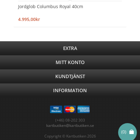
Jordglob Columbus Royal 40cm
4.995,00kr
EXTRA
MITT KONTO
KUNDTJÄNST
INFORMATION
(+46) 08-202 303
kartbutiken@kartbutiken.se
(0)
Copyright © Kartbutiken 2026