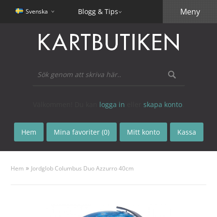
Meny
Blogg & Tips
Svenska
Välkommen! Du kan
logga in
eller
skapa konto
.
Hem
Mina favoriter (0)
Mitt konto
Kassa
»
Hem
Jordglob Columbus Duo Azzurro 40cm