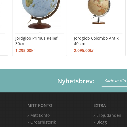
Jordglob Primus Relief
Jordglob Colombo Antik
30cm
40 cm
1.295,00kr
2.095,00kr
Nyhetsbrev:
MITT KONTO
EXTRA
Mitt konto
Erbjudanden
Orderhistorik
Blogg