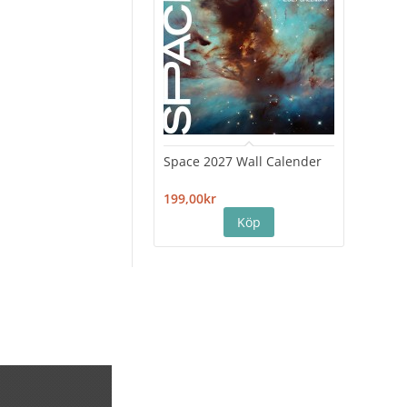
Space 2027 Wall Calender
Hiro
Cale
199,00kr
199,