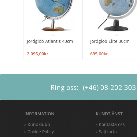
Jordglob Atlantis 40cm
Jordglob Elite 30cm
2.095,00kr
695,00kr
Ring oss:
(+46) 08-202 303
INFORMATION
KUNDTJÄNST
Kundklubb
Kontakta oss
Cookie Policy
Sajtkarta