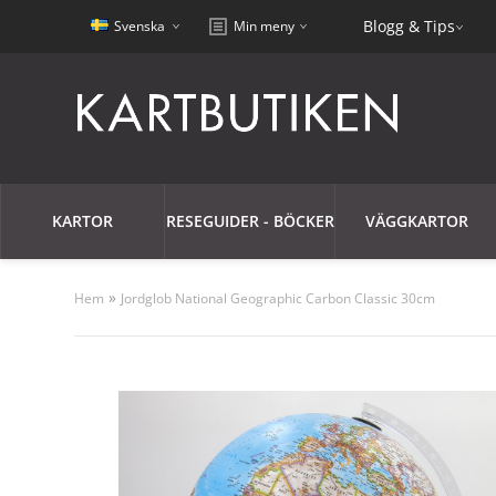
Blogg & Tips
Svenska
Min meny
KARTOR
RESEGUIDER - BÖCKER
VÄGGKARTOR
»
Hem
Jordglob National Geographic Carbon Classic 30cm