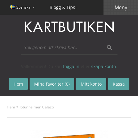
Meny
Blogg & Tips
Svenska
Välkommen! Du kan
logga in
eller
skapa konto
.
Hem
Mina favoriter (0)
Mitt konto
Kassa
»
Hem
Jotunheimen Calazo