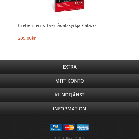
Breheimen & Tverrådalskyrkja Calazo
209,00kr
EXTRA
MITT KONTO
KUNDTJÄNST
INFORMATION
(+46) 08-202 303