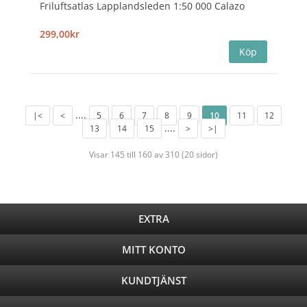
Friluftsatlas Lapplandsleden 1:50 000 Calazo
299,00kr
....
|<
<
5
6
7
8
9
10
11
12
....
13
14
15
>
>|
Visar 145 till 160 av 310 (20 sidor)
EXTRA
MITT KONTO
KUNDTJÄNST