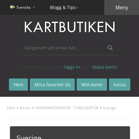
Meny
Blogg & Tips
Svenska
Välkommen! Du kan
logga in
eller
skapa konto
.
Hem
Mina favoriter (0)
Mitt konto
Kassa
»
»
»
Hem
Kartor
VANDRINGSKARTOR - CYKELKARTOR
Sverige
Sverige