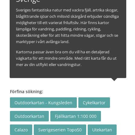
Sveriges fantastiska natur med vackra fjäll, artrika skogar,
blåglittrande sjöar och milsvid skärgård erbjuder oändliga
möjligheter till ett varierat friluftsliv. Här finns kartor
lämpliga för vandring, paddling, ridning, cykling,
skoteråkning eller för att hitta mindre vägar, stigar och se
marktyper i vårt avlånga land.
Kartorna passar även bra om du vill ha en detaljerad
vägkarta för ett mindre område. Med rätt karta får du ut
mer av din utflykt eller vandringstur.
Förfina sökning:
Outdoorkartan - Kungsleden
Cykelkartor
Outdoorkartan
Fjällkartan 1:100 000
Calazo
Sverigeserien Topo50
Utekartan