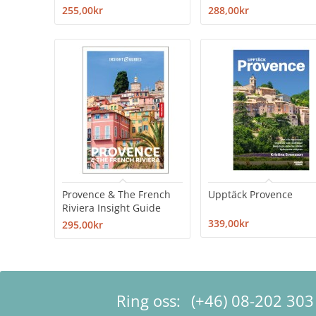
255,00kr
288,00kr
Provence & The French
Upptäck Provence
Riviera Insight Guide
339,00kr
295,00kr
Ring oss:
(+46) 08-202 303