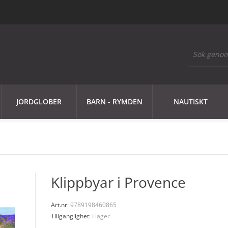
JORDGLOBER
BARN - RYMDEN
NAUTISKT
Klippbyar i Provence
Art.nr:
9789198460865
Tillgänglighet:
I lager