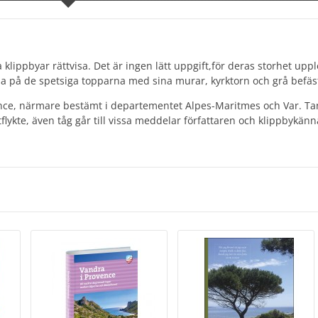
 klippbyar rättvisa. Det är ingen lätt uppgift,för deras storhet upp
na på de spetsiga topparna med sina murar, kyrktorn och grå befäs
ovence, närmare bestämt i departementet Alpes-Maritmes och Var. Ta
tflykte, även tåg går till vissa meddelar författaren och klippbykän