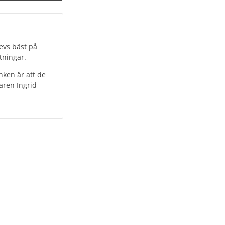
levs bäst på
tningar.
nken är att de
naren Ingrid