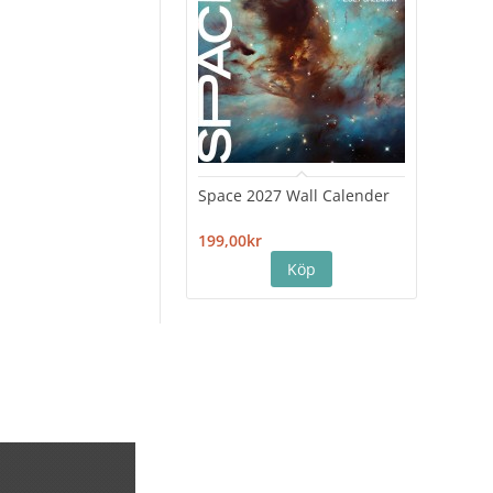
Space 2027 Wall Calender
Hiro
Cale
199,00kr
199,