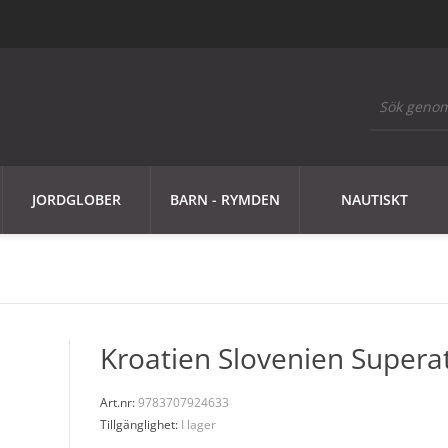
JORDGLOBER
BARN - RYMDEN
NAUTISKT
Kroatien Slovenien Superat
Art.nr:
9783707924633
Tillgänglighet:
I lager