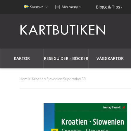
Blogg & Tips
Svenska
Min meny
KARTOR
RESEGUIDER - BÖCKER
VÄGGKARTOR
»
Hem
Kroatien Slovenien Superatlas FB