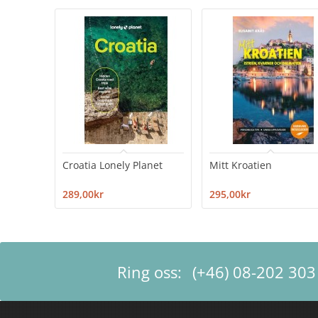
Croatia Lonely Planet
Mitt Kroatien
289,00kr
295,00kr
Ring oss:
(+46) 08-202 303