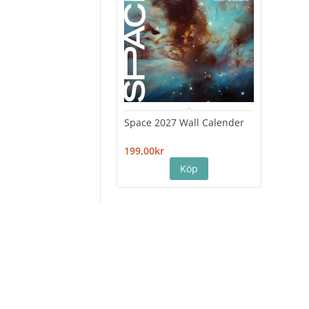
Space 2027 Wall Calender
Hiro
Cale
199,00kr
199,