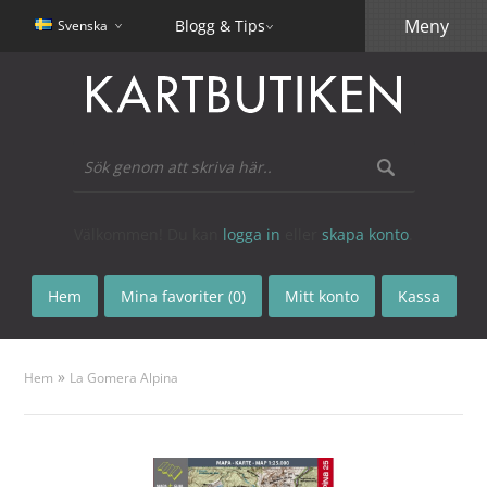
Meny
Blogg & Tips
Svenska
Välkommen! Du kan
logga in
eller
skapa konto
.
Hem
Mina favoriter (0)
Mitt konto
Kassa
»
Hem
La Gomera Alpina