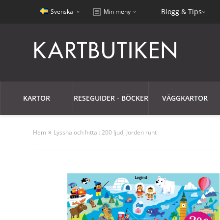
Blogg & Tips
Svenska
Min meny
KARTOR
RESEGUIDER - BÖCKER
VÄGGKARTOR
»
Hem
Lyssna och hitta : 200 ljud, Jorden runt