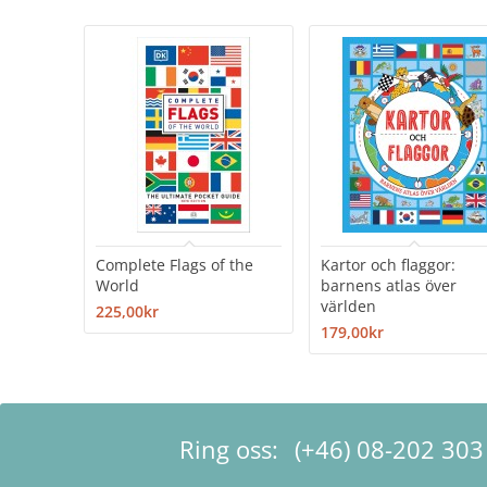
Complete Flags of the
Kartor och flaggor:
World
barnens atlas över
världen
225,00kr
179,00kr
Ring oss:
(+46) 08-202 303