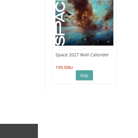
Space 2027 Wall Calender
Hiro
Cale
199,00kr
199,