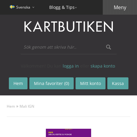
Meny
Blogg & Tips
Svenska
Välkommen! Du kan
logga in
eller
skapa konto
.
Hem
Mina favoriter (0)
Mitt konto
Kassa
»
Hem
Mali IGN